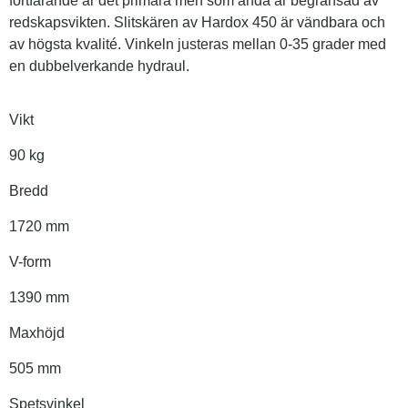
fortfarande är det primära men som ändå är begränsad av
redskapsvikten. Slitskären av Hardox 450 är vändbara och
av högsta kvalité. Vinkeln justeras mellan 0-35 grader med
en dubbelverkande hydraul.
Vikt
90 kg
Bredd
1720 mm
V-form
1390 mm
Maxhöjd
505 mm
Spetsvinkel