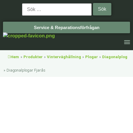
Service & Reparationsförfrågan
Hem
»
Produkter
»
Vinterväghållning
»
Plogar
»
Diagonalplog
»
Diagonalplogar Fjarås