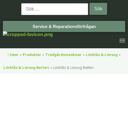
Service & Reparationsförfrågan
Hem
»
Produkter
»
Trädgårdsmaskiner
»
Lövblås & Lövsug
»
Lövblås & Lövsug Batteri
»
Lövblås & Lövsug Batteri...