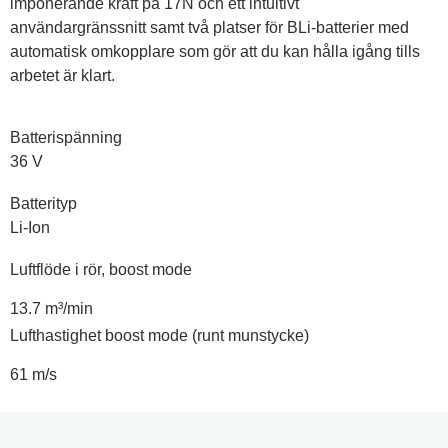
imponerande kraft på 17N och ett intuitivt
användargränssnitt samt två platser för BLi-batterier med
automatisk omkopplare som gör att du kan hålla igång tills
arbetet är klart.
Batterispänning
36 V
Batterityp
Li-Ion
Luftflöde i rör, boost mode
13.7 m³/min
Lufthastighet boost mode (runt munstycke)
61 m/s