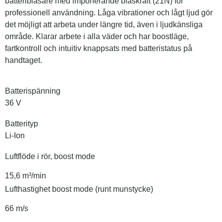
batteriblåsare med imponerande blåskraft (21N) för
professionell användning. Låga vibrationer och lågt ljud gör
det möjligt att arbeta under längre tid, även i ljudkänsliga
område. Klarar arbete i alla väder och har boostläge,
fartkontroll och intuitiv knappsats med batteristatus på
handtaget.
Batterispänning
36 V
Batterityp
Li-Ion
Luftflöde i rör, boost mode
15,6 m³/min
Lufthastighet boost mode (runt munstycke)
66 m/s