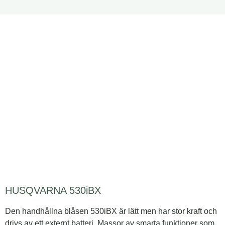
HUSQVARNA 530iBX
Den handhållna blåsen 530iBX är lätt men har stor kraft och
drivs av ett externt batteri. Massor av smarta funktioner som