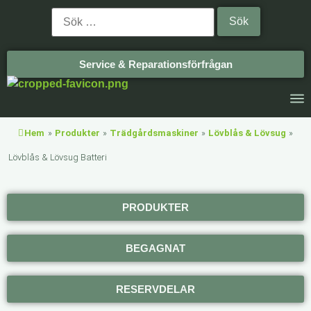
Service & Reparationsförfrågan
Hem
»
Produkter
»
Trädgårdsmaskiner
»
Lövblås & Lövsug
»
Lövblås & Lövsug Batteri
PRODUKTER
BEGAGNAT
RESERVDELAR