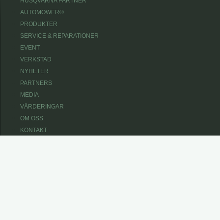
HUSQVARNA PARTNER
AUTOMOWER®
PRODUKTER
SERVICE & REPARATIONER
EVENT
VERKSTAD
NYHETER
PARTNERS
MEDIA
VÄRDERINGAR
OM OSS
KONTAKT