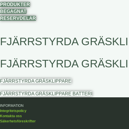
PRODUKTER
BEGAGNAT
RESERVDELAR
FJÄRRSTYRDA GRÄSKL
FJÄRRSTYRDA GRÄSKL
FJÄRRSTYRDA GRÄSKLIPPARE
FJÄRRSTYRDA GRÄSKLIPPARE BATTERI
INFORMATION
Integritetspolicy
Kontakta oss
Säkerhetsföreskrifter