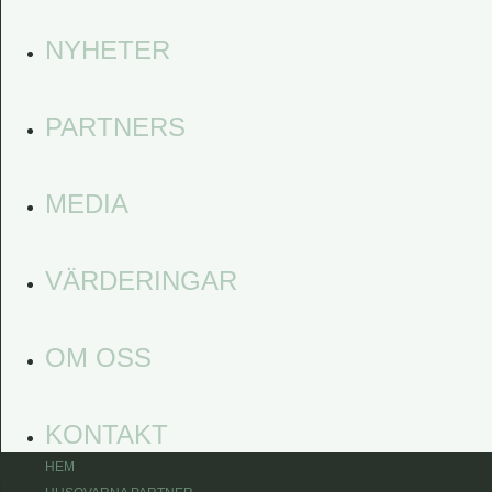
NYHETER
PARTNERS
MEDIA
VÄRDERINGAR
OM OSS
KONTAKT
HEM