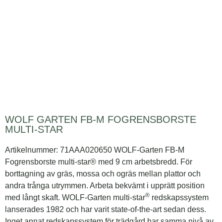
WOLF GARTEN FB-M FOGRENSBORSTE
MULTI-STAR
Artikelnummer: 71AAA020650 WOLF-Garten FB-M
Fogrensborste multi-star® med 9 cm arbetsbredd. För
borttagning av gräs, mossa och ogräs mellan plattor och
andra trånga utrymmen. Arbeta bekvämt i upprätt position
®
med långt skaft. WOLF-Garten multi-star
redskapssystem
lanserades 1982 och har varit state-of-the-art sedan dess.
Inget annat redskapssystem för trädgård har samma nivå av