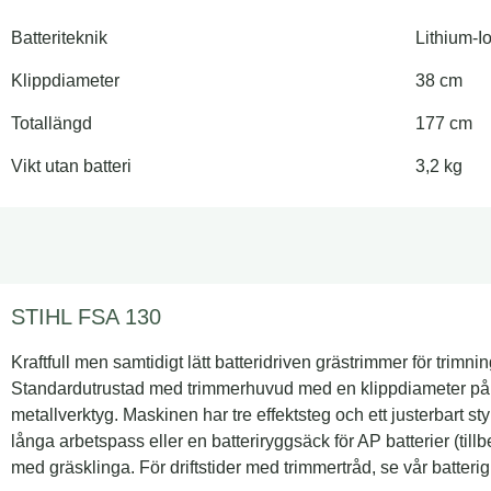
Batteriteknik
Lithium-
Klippdiameter
38 cm
Totallängd
177 cm
Vikt utan batteri
3,2 kg
STIHL FSA 130
Kraftfull men samtidigt lätt batteridriven grästrimmer för trimn
Standardutrustad med trimmerhuvud med en klippdiameter p
metallverktyg. Maskinen har tre effektsteg och ett justerbart 
långa arbetspass eller en batteriryggsäck för AP batterier (till
med gräsklinga. För driftstider med trimmertråd, se vår batteri