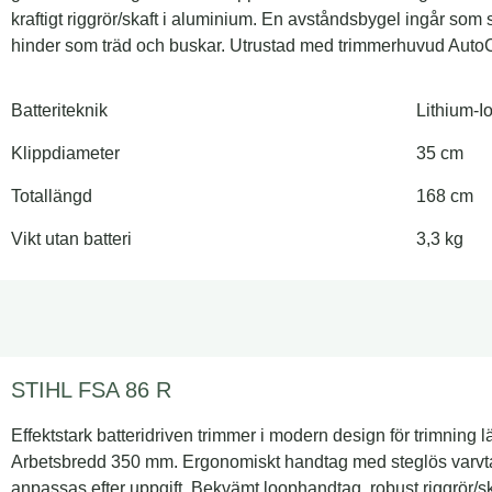
kraftigt riggrör/skaft i aluminium. En avståndsbygel ingår som
hinder som träd och buskar. Utrustad med trimmerhuvud Auto
Batteriteknik
Lithium-
Klippdiameter
35 cm
Totallängd
168 cm
Vikt utan batteri
3,3 kg
STIHL FSA 86 R
Effektstark batteridriven trimmer i modern design för trimning 
Arbetsbredd 350 mm. Ergonomiskt handtag med steglös varvtal
anpassas efter uppgift. Bekvämt loophandtag, robust riggrör/sk