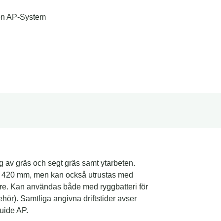
Ion AP-System
ing av gräs och segt gräs samt ytarbeten.
å 420 mm, men kan också utrustas med
styre. Kan användas både med ryggbatteri för
behör). Samtliga angivna driftstider avser
guide AP.