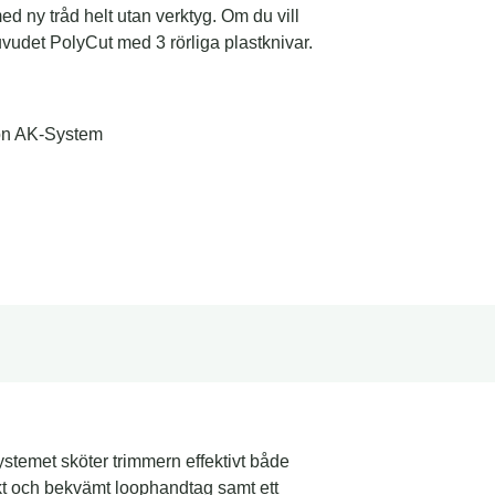
d ny tråd helt utan verktyg. Om du vill
uvudet PolyCut med 3 rörliga plastknivar.
Ion AK-System
ystemet sköter trimmern effektivt både
t och bekvämt loophandtag samt ett