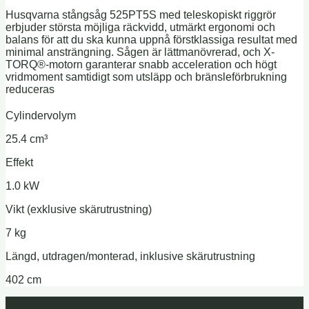
Husqvarna stångsåg 525PT5S med teleskopiskt riggrör
erbjuder största möjliga räckvidd, utmärkt ergonomi och
balans för att du ska kunna uppnå förstklassiga resultat med
minimal ansträngning. Sågen är lättmanövrerad, och X-
TORQ®-motorn garanterar snabb acceleration och högt
vridmoment samtidigt som utsläpp och bränsleförbrukning
reduceras
Cylindervolym
25.4 cm³
Effekt
1.0 kW
Vikt (exklusive skärutrustning)
7 kg
Längd, utdragen/monterad, inklusive skärutrustning
402 cm