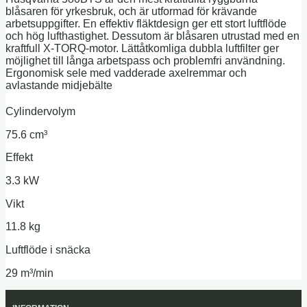
blåsaren för yrkesbruk, och är utformad för krävande
arbetsuppgifter. En effektiv fläktdesign ger ett stort luftflöde
och hög lufthastighet. Dessutom är blåsaren utrustad med en
kraftfull X-TORQ-motor. Lättåtkomliga dubbla luftfilter ger
möjlighet till långa arbetspass och problemfri användning.
Ergonomisk sele med vadderade axelremmar och
avlastande midjebälte
Cylindervolym
75.6 cm³
Effekt
3.3 kW
Vikt
11.8 kg
Luftflöde i snäcka
29 m³/min