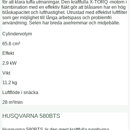
för att klara tuffa utmaningar. Den kraftfulla X-TORQ -motorn i
kombination med en effektiv fläkt gör att blåsaren har en hög
blåskapacitet och lufthastighet. Utrustad med effektivt luftfilter
som ger möjlighet till långa arbetspass och problemfri
användning. Selen har breda axelremmar och midjebälte.
Cylindervolym
65.6 cm³
Effekt
2.9 kW
Vikt
11.2 kg
Luftflöde i snäcka
28 m³/min
HUSQVARNA 580BTS
Husqvarna 580BTS är den mest kraftfulla ryggburna