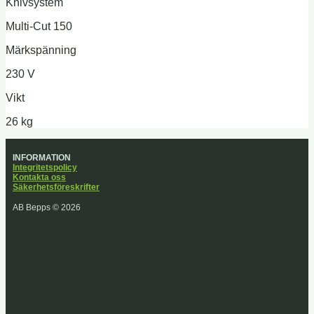
Knivsystem
Multi-Cut 150
Märkspänning
230 V
Vikt
26 kg
INFORMATION
Integritetspolicy
Kontakta oss
Säkerhetsföreskrifter
AB Bepps © 2026