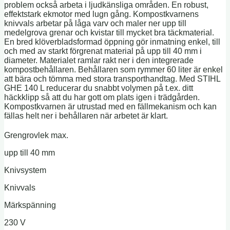
problem också arbeta i ljudkänsliga områden. En robust,
effektstark ekmotor med lugn gång. Kompostkvarnens
knivvals arbetar på låga varv och maler ner upp till
medelgrova grenar och kvistar till mycket bra täckmaterial.
En bred klöverbladsformad öppning gör inmatning enkel, till
och med av starkt förgrenat material på upp till 40 mm i
diameter. Materialet ramlar rakt ner i den integrerade
kompostbehållaren. Behållaren som rymmer 60 liter är enkel
att bära och tömma med stora transporthandtag. Med STIHL
GHE 140 L reducerar du snabbt volymen på t.ex. ditt
häckklipp så att du har gott om plats igen i trädgården.
Kompostkvarnen är utrustad med en fällmekanism och kan
fällas helt ner i behållaren när arbetet är klart.
Grengrovlek max.
upp till 40 mm
Knivsystem
Knivvals
Märkspänning
230 V