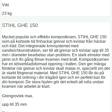
Vikt
23 kg
STIHL GHE 150
Mycket populär och effektiv kompostkvarn, STIHL GHE 150
som på kortaste tid finhackar grenar och kvistar från häckar
och träd. Det integrerade knivsystemet med
sandwichkonstruktion, ser till att grenar och kvistar upp till 35
mm i diameter bearbetas utan problem. En stark elmotor med
jämn och fin gång förser kvarnen med kraft. Kompostkvarnen
har en klöverbladsformad öppning i tratten. Den ger många
fördelar när grenar och kvistar skall matas in, speciellt om det
är starkt förgrenat material. Med STIHL GHE 150 får du på
kortaste tid ordning i din trägård igen och en perfekt bas för
din kompost. De stora hjulen gör det enkelt att rulla undan
kvarnen när arbetet är klart.
Grengrovlek max.
upp till 35 mm