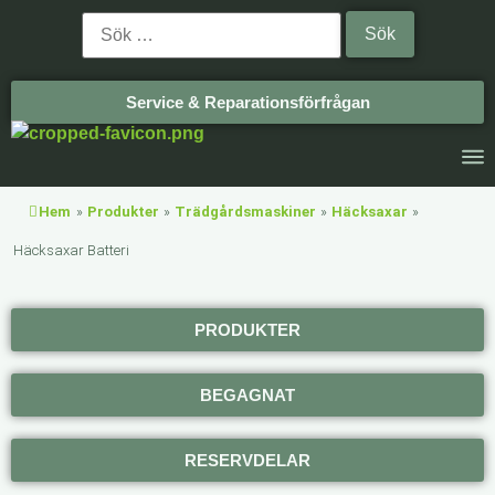
Service & Reparationsförfrågan
Hem
»
Produkter
»
Trädgårdsmaskiner
»
Häcksaxar
»
Häcksaxar Batteri
PRODUKTER
BEGAGNAT
RESERVDELAR