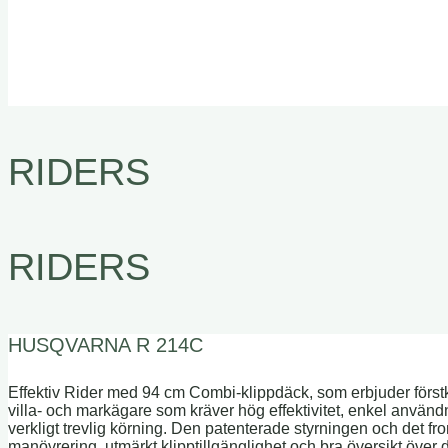
RIDERS
RIDERS
HUSQVARNA R 214C
Effektiv Rider med 94 cm Combi-klippdäck, som erbjuder först
villa- och markägare som kräver hög effektivitet, enkel anvä
verkligt trevlig körning. Den patenterade styrningen och det fr
manövrering, utmärkt klipptillgänglighet och bra översikt över 