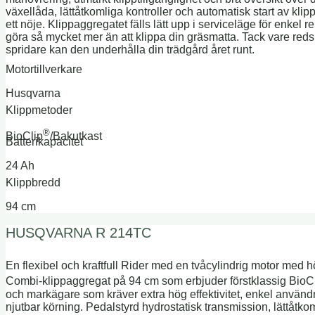
växellåda, lättåtkomliga kontroller och automatisk start av klip
ett nöje. Klippaggregatet fälls lätt upp i serviceläge för enkel
göra så mycket mer än att klippa din gräsmatta. Tack vare red
spridare kan den underhålla din trädgård året runt.
Motortillverkare
Husqvarna
Klippmetoder
®
BioClip
/Bakutkast
Batterikapacitet
24 Ah
Klippbredd
94 cm
HUSQVARNA R 214TC
En flexibel och kraftfull Rider med en tvåcylindrig motor med 
Combi-klippaggregat på 94 cm som erbjuder förstklassig BioC
och markägare som kräver extra hög effektivitet, enkel användn
njutbar körning. Pedalstyrd hydrostatisk transmission, lättåtko