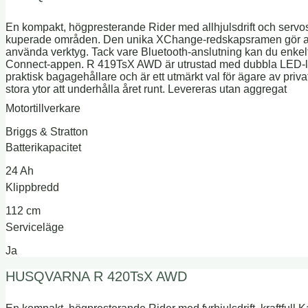
En kompakt, högpresterande Rider med allhjulsdrift och servos
kuperade områden. Den unika XChange-redskapsramen gör att
använda verktyg. Tack vare Bluetooth-anslutning kan du enke
Connect-appen. R 419TsX AWD är utrustad med dubbla LED-lamp
praktisk bagagehållare och är ett utmärkt val för ägare av pri
stora ytor att underhålla året runt. Levereras utan aggregat
Motortillverkare
Briggs & Stratton
Batterikapacitet
24 Ah
Klippbredd
112 cm
Serviceläge
Ja
HUSQVARNA R 420TsX AWD