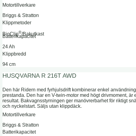
Motortillverkare
Briggs & Stratton
Klippmetoder
®
BioClip
/Bakutkast
Batterikapacitet
24 Ah
Klippbredd
94 cm
HUSQVARNA R 216T AWD
Den här Ridern med fyrhjulsdrift kombinerar enkel användning
prestanda. Den har en V-twin-motor med högt drivmoment, är et
resultat. Bakvagnsstyrningen ger manövrerbarhet för riktigt 
och nyckelstart. Säljs utan klippdäck.
Motortillverkare
Briggs & Stratton
Batterikapacitet