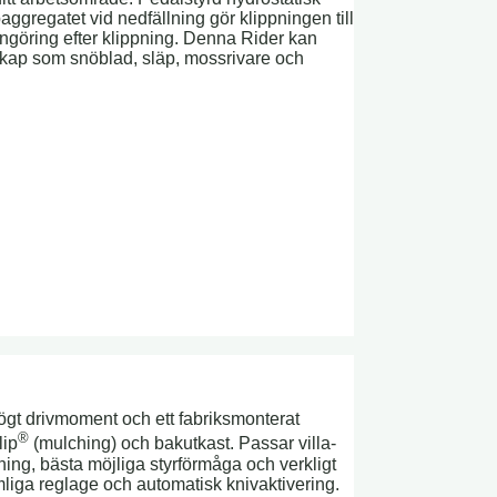
paggregatet vid nedfällning gör klippningen till
 rengöring efter klippning. Denna Rider kan
skap som snöblad, släp, mossrivare och
högt drivmoment och ett fabriksmonterat
®
lip
(mulching) och bakutkast. Passar villa-
ing, bästa möjliga styrförmåga och verkligt
mliga reglage och automatisk knivaktivering.