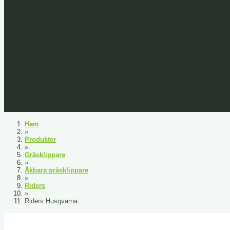
Hem
»
Produkter
»
Gräsklippare
»
Åkbara gräsklippare
»
Riders
»
Riders Husqvarna