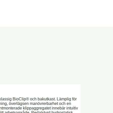
klassig BioClip® och bakutkast. Lämplig för
ndning, överlägsen manövrerbarhet och en
ontmonterade klippaggregatet innebär intuitiv
ditt arbetsområde. Pedalstyrd hydrostatisk