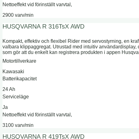
Nettoeffekt vid förinställt varvtal,
2900 varv/min
HUSQVARNA R 316TsX AWD
Kompakt, effektiv och flexibel Rider med servostyrning, en kraft
valbara klippaggregat. Utrustad med intuitiv användardisplay,
som gör att du enkelt kan registrera produkten i appen Husqv
Motortillverkare
Kawasaki
Batterikapacitet
24 Ah
Serviceläge
Ja
Nettoeffekt vid förinställt varvtal,
3100 varv/min
HUSQVARNA R 419TsX AWD