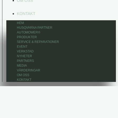
OM OSS
KONTAKT
HEM
HUSQVARNA PARTNER
AUTOMOWER®
PRODUKTER
SERVICE & REPARATIONER
EVENT
VERKSTAD
NYHETER
PARTNERS
MEDIA
VÄRDERINGAR
OM OSS
KONTAKT