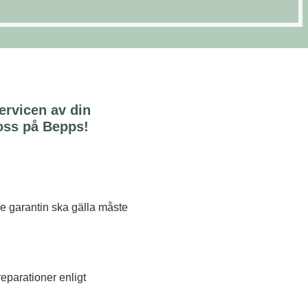
ervicen av d
in
oss på Bepps!
de garantin ska gälla måste
reparationer enligt