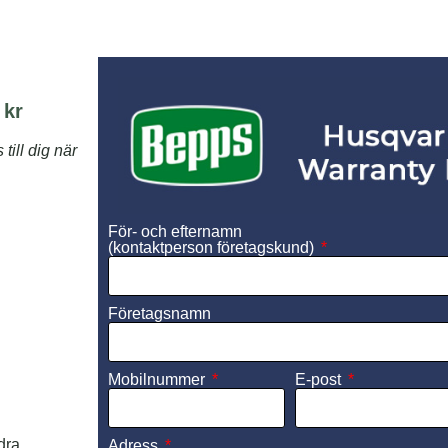
 kr
ill dig när
För- och efternamn
(kontaktperson företagskund)
Företagsnamn
Mobilnummer
E-post
dra
Adress