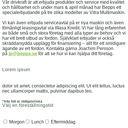
Vår drivkraft
är
att erbjuda produkter och service med kvalitet
och hållbarhet och under mars & april månad har Bepps ett
specialerbjudande på tre olika modeller av Vitra Multimaskin.
Vi kan även erbjuda serviceavtal på er nya maskin och även
fömånligt leasingavtal via Wasa Kredit.
Vi har lång erfarenhet
av både små och stora företag med alla typer av behov och vi
har ett brett utbud av fordon. Självklart erbjuder vi också
skräddarsydda upplägg för finansiering – allt för ett smidigare
ägande av ert fordon. Kontakta gärna Joachim Persson
på
jp@bepps.se
för att se hur vi kan hjälpa ditt företag.
Lorem ipsum
dolor sit amet, consectetur adipiscing elit. Ut elit tellus, luctus
nec ullamcorper mattis, pulvinar dapibus leo.
*Alla fält är obligatoriska
Välj en föreställningstid
Morgon
Lunch
Eftermiddag