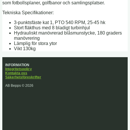
som fotbollsplaner, golfbanor och samlingsplatser.
Tekniska Specifikationer:
3-punktsfäste kat 1, PTO 540 RPM, 25-45 hk
Stort fläkthus med 8 bladigt turbinhjul
Hydrauliskt manövrerad blåsmunstycke, 180 graders
manövrering
Lämplig för stora ytor
Vikt 130kg
INFORMATION
Integritetspolicy
Kontakta oss
Säkerhetsföreskrifter
AB Bepps © 2026